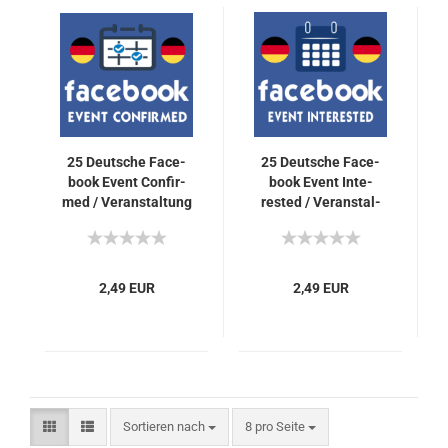
25 Deut­sche Face­
25 Deut­sche Face­
book Event Con­fir­
book Event In­te­
med / Ver­an­stal­tung
rested / Ver­an­stal­
Zu­sa­gen für Dich
tung In­ter­es­siert An­
ga­ben für Dich
2,49 EUR
2,49 EUR
Sortieren nach
pro Seite
Sortieren nach
8 pro Seite