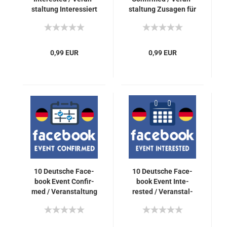
stal­tung In­ter­es­siert
stal­tung Zu­sa­gen für
An­ga­ben für Dich
Dich
0,99 EUR
0,99 EUR
10 Deut­sche Face­
10 Deut­sche Face­
book Event Con­fir­
book Event In­te­
med / Ver­an­stal­tung
rested / Ver­an­stal­
Zu­sa­gen für Dich
tung In­ter­es­siert An­
ga­ben für Dich