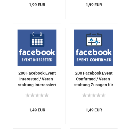
1,99 EUR
1,99 EUR
200 Face­book Event
200 Face­book Event
In­te­rested / Ver­an­
Con­fir­med / Ver­an­
stal­tung In­ter­es­siert
stal­tung Zu­sa­gen für
An­ga­ben für Dich
Dich
1,49 EUR
1,49 EUR