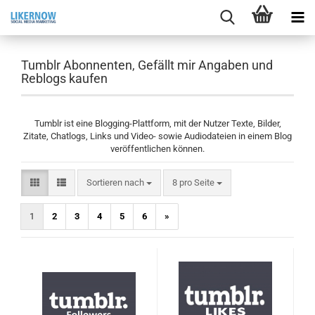
Tumblr Abonnenten, Gefällt mir Angaben und
Reblogs kaufen
Tumblr ist eine Blogging-Plattform, mit der Nutzer Texte, Bilder,
Zitate, Chatlogs, Links und Video- sowie Audiodateien in einem Blog
veröffentlichen können.
Sortieren nach
pro Seite
Sortieren nach
8 pro Seite
1
2
3
4
5
6
»