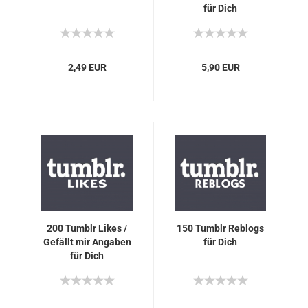
für Dich
2,49 EUR
5,90 EUR
200 Tumb­lr Likes /
150 Tumb­lr Reb­logs
Ge­fällt mir An­ga­ben
für Dich
für Dich