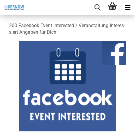
200 Face­book Event In­te­rested / Ver­an­stal­tung In­ter­es­
siert An­ga­ben für Dich