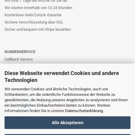
Wir sind 7 Tage die Woche für Sie da
Wir starten innerhalb von 12-24 Stunden
Kostenlose Geld-Zurück-Garantie
Sichere Verschlüsselung über SSL
Sicher und bequem mit Stripe bezahlen
KUNDENSERVICE
Callback Service
Online-Hilfe
Diese Webseite verwendet Cookies und andere
Kontaktformular
Technologien
E-Mail: info@likernow.de
Skype Live Support
Wir verwenden Cookies und ähnliche Technologien, auch von
Drittanbietern, um die ordentliche Funktionsweise der Website zu
Ihre Meinung und Ideen
gewährleisten, die Nutzung unseres Angebotes zu analysieren und Ihnen
ein bestmögliches Einkaufserlebnis bieten zu können. Weitere
Informationen finden Sie in unserer
Datenschutzerklärung
.
FACEBOOK
Alle Akzeptieren