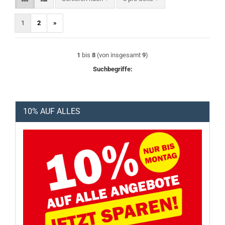
1
2
»
1
bis
8
(von insgesamt
9
)
Suchbegriffe:
10% AUF ALLES