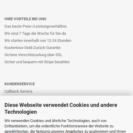
IHRE VORTEILE BEI UNS
Das beste Preis-/Leistungsverhältnis
Wir sind 7 Tage die Woche für Sie da
Wir starten innerhalb von 12-24 Stunden
Kostenlose Geld-Zurück-Garantie
Sichere Verschlüsselung über SSL
Sicher und bequem mit Stripe bezahlen
KUNDENSERVICE
Callback Service
Online-Hilfe
Diese Webseite verwendet Cookies und andere
Kontaktformular
Technologien
E-Mail: info@likernow.de
Skype Live Support
Wir verwenden Cookies und ähnliche Technologien, auch von
Drittanbietern, um die ordentliche Funktionsweise der Website zu
Ihre Meinung und Ideen
gewährleisten, die Nutzung unseres Angebotes zu analysieren und Ihnen