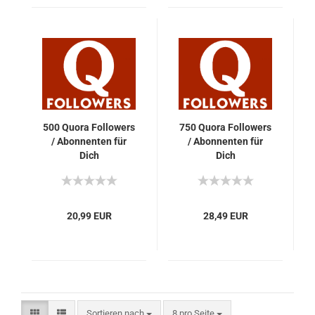
500 Quora Fol­lowers
750 Quora Fol­lowers
/ Abon­nen­ten für
/ Abon­nen­ten für
Dich
Dich
20,99 EUR
28,49 EUR
Sortieren nach
pro Seite
Sortieren nach
8 pro Seite