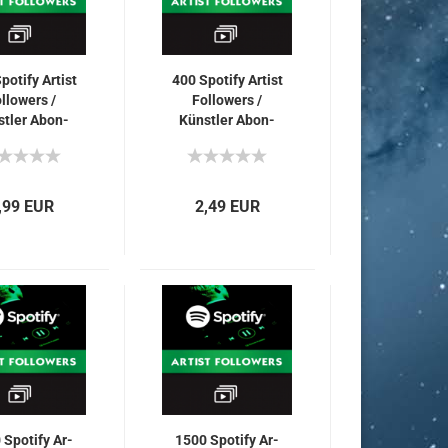
o­ti­fy Ar­tist
400 Spo­ti­fy Ar­tist
l­lowers /
Fol­lowers /
t­ler Abon­
Künst­ler Abon­
ten für Dich
nen­ten für Dich
,99 EUR
2,49 EUR
Spo­ti­fy Ar­
1500 Spo­ti­fy Ar­