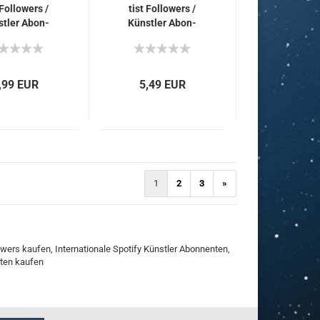
 Fol­lowers /
tist Fol­lowers /
t­ler Abon­
Künst­ler Abon­
ten für Dich
nen­ten für Dich
,99 EUR
5,49 EUR
1
2
3
»
llowers kaufen, Internationale Spotify Künstler Abonnenten,
nten kaufen