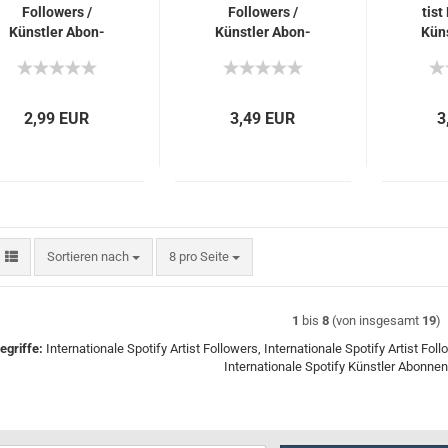
Fol­lowers /
Fol­lowers /
tist
Künst­ler Abon­
Künst­ler Abon­
Küns
nen­ten für Dich
nen­ten für Dich
nen­
2,99 EUR
3,49 EUR
3
Sortieren nach
pro Seite
Sortieren nach
8 pro Seite
1
bis
8
(von insgesamt
19
)
griffe:
Internationale Spotify Artist Followers, Internationale Spotify Artist Fo
Internationale Spotify Künstler Abonne