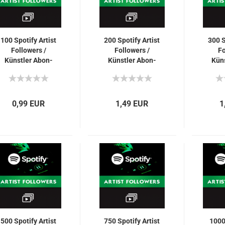
100 Spo­ti­fy Ar­tist
200 Spo­ti­fy Ar­tist
300 Sp
Fol­lowers /
Fol­lowers /
Fo
Künst­ler Abon­
Künst­ler Abon­
Küns
nen­ten für Dich
nen­ten für Dich
nen­
0,99 EUR
1,49 EUR
1
500 Spo­ti­fy Ar­tist
750 Spo­ti­fy Ar­tist
1000 