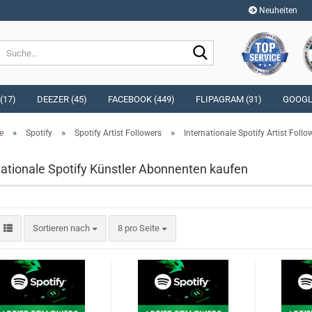
Neuheiten
Sprache auswählen
Suche...
E-Mai
Währung auswählen
(17)
DEEZER (45)
FACEBOOK (449)
FLIPAGRAM (31)
GOOGLE
Pass
»
»
»
e
Spotify
Spotify Artist Followers
Internationale Spotify Artist Follo
Lieferland
nationale Spotify Künstler Abonnenten kaufen
Konto e
Passwo
Sortieren nach
pro Seite
Sortieren nach
8 pro Seite