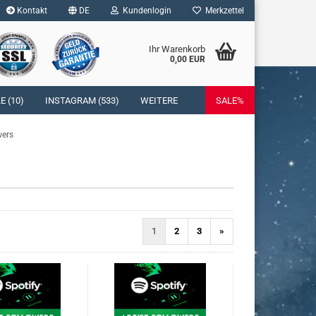
Kontakt
DE
Kundenlogin
Merkzettel
Ihr Warenkorb
0,00 EUR
l
 (10)
INSTAGRAM (533)
WEITERE
SALE%
wort
wers
rstellen
rt vergessen?
1
2
3
»