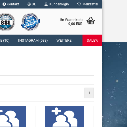
Kontakt
DE
Kundenlogin
Merkzettel
Ihr Warenkorb
0,00 EUR
l
 (10)
INSTAGRAM (533)
WEITERE
SALE%
wort
rstellen
rt vergessen?
1