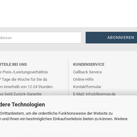
RTEILE BEI UNS
KUNDENSERVICE
 Preis-/Leistungsverhältnis
Callback Service
7 Tage die Woche für Sie da
Online-Hilfe
en innerhalb von 12-24 Stunden
Kontaktformular
se Geld-Zurück-Garantie
E-Mail: info@likernow.de
Verschlüsselung über SSL
Skype Live Support
dere Technologien
nd bequem mit Stripe bezahlen
Ihre Meinung und Ideen
rittanbietern, um die ordentliche Funktionsweise der Website zu
n und Ihnen ein bestmögliches Einkaufserlebnis bieten zu können. Weitere
Copyright © 2016-2025
Likernow.de
. Alle Rechte vorbehalten.