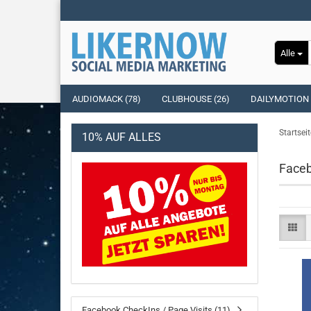
Alle
AUDIOMACK (78)
CLUBHOUSE (26)
DAILYMOTION 
Startseit
10% AUF ALLES
Faceb
Facebook CheckIns / Page Visits (11)