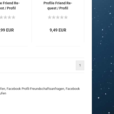
­le Friend Re­
Pro­fi­le Friend Re­
st / Pro­fil
quest / Pro­fil
d­schafts­an­
Freund­schafts­an­
gen für Dich
fra­gen für Dich
,99 EUR
9,49 EUR
1
ufen, Facebook Profil-Freundschaftsanfragen, Facebook
ufen