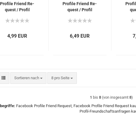
Pro­fi­le Friend Re­
Pro­fi­le Friend Re­
Pro­fi
quest / Pro­fil
quest / Pro­fil
que
Freund­schafts­an­
Freund­schafts­an­
Freun
fra­gen für Dich
fra­gen für Dich
fra­
4,99 EUR
6,49 EUR
7
Sortieren nach
pro Seite
Sortieren nach
8 pro Seite
1
bis
8
(von insgesamt
8
)
begriffe:
Facebook Profile Friend Request, Facebook Profile Friend Request ka
Profil-Freundschaftsanfragen ka