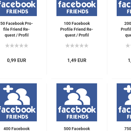
50 Face­book Pro­
100 Face­book
200
fi­le Friend Re­
Pro­fi­le Friend Re­
Pro­fi
quest / Pro­fil
quest / Pro­fil
que
Freund­schafts­an­
Freund­schafts­an­
Freun
fra­gen für Dich
fra­gen für Dich
fra­
0,99 EUR
1,49 EUR
1
400 Face­book
500 Face­book
750