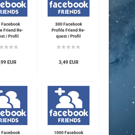
 Face­book
300 Face­book
­le Friend Re­
Pro­fi­le Friend Re­
st / Pro­fil
quest / Pro­fil
d­schafts­an­
Freund­schafts­an­
gen für Dich
fra­gen für Dich
,99 EUR
3,49 EUR
 Face­book
1000 Face­book