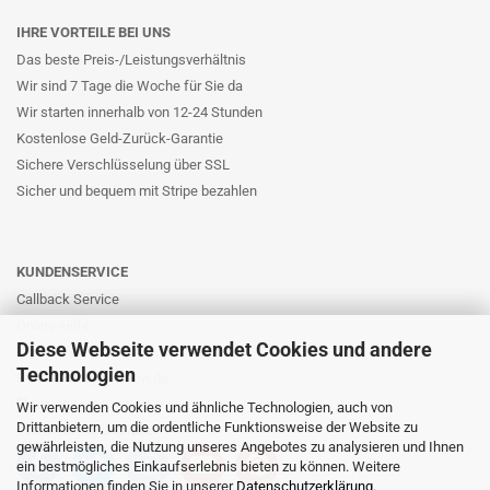
IHRE VORTEILE BEI UNS
Das beste Preis-/Leistungsverhältnis
Wir sind 7 Tage die Woche für Sie da
Wir starten innerhalb von 12-24 Stunden
Kostenlose Geld-Zurück-Garantie
Sichere Verschlüsselung über SSL
Sicher und bequem mit Stripe bezahlen
KUNDENSERVICE
Callback Service
Online-Hilfe
Diese Webseite verwendet Cookies und andere
Kontaktformular
Technologien
E-Mail: info@likernow.de
Skype Live Support
Wir verwenden Cookies und ähnliche Technologien, auch von
Drittanbietern, um die ordentliche Funktionsweise der Website zu
Ihre Meinung und Ideen
gewährleisten, die Nutzung unseres Angebotes zu analysieren und Ihnen
ein bestmögliches Einkaufserlebnis bieten zu können. Weitere
Informationen finden Sie in unserer
Datenschutzerklärung
.