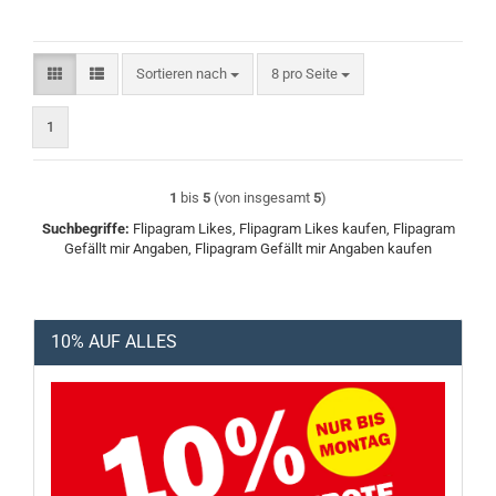
Sortieren nach
pro Seite
Sortieren nach
8 pro Seite
1
1
bis
5
(von insgesamt
5
)
Suchbegriffe:
Flipagram Likes, Flipagram Likes kaufen, Flipagram
Gefällt mir Angaben, Flipagram Gefällt mir Angaben kaufen
10% AUF ALLES