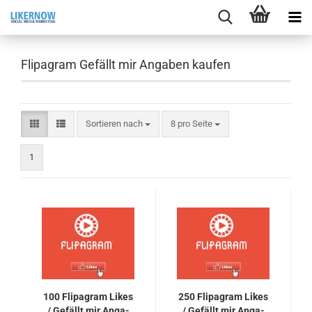
Flipagram Gefällt mir Angaben kaufen
Sortieren nach
pro Seite
Sortieren nach
8 pro Seite
1
100 Fli­pa­gram Likes
250 Fli­pa­gram Likes
/ Ge­fällt mir An­ga­
/ Ge­fällt mir An­ga­