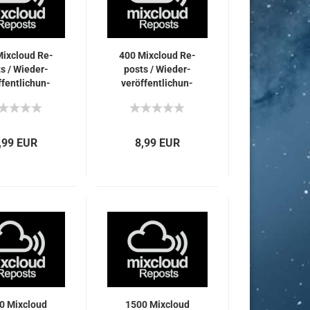
i­xcloud Re­
400 Mi­xcloud Re­
s / Wie­der­
posts / Wie­der­
f­fent­li­chun­
ver­öf­fent­li­chun­
n für Dich
gen für Dich
,99 EUR
8,99 EUR
0 Mi­xcloud
1500 Mi­xcloud