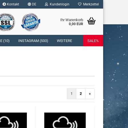
Kontakt
DE
Kundenlogin
Merkzettel
Ihr Warenkorb
0,00 EUR
l
 (10)
INSTAGRAM (533)
WEITERE
SALE%
wort
rstellen
rt vergessen?
1
2
»