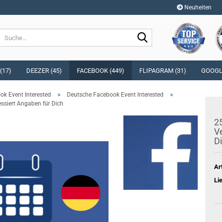
Neuheiten
Sprache auswählen
Suche...
E-Mai
Währung auswählen
(17)
DEEZER (45)
FACEBOOK (449)
FLIPAGRAM (31)
GOOGLE
Pass
»
»
ok Event Interested
Deutsche Facebook Event Interested
Lieferland
essiert Angaben für Dich
25
Ve
D
Konto e
Passwo
Ar
Li