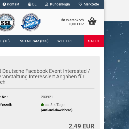
Kontakt
DE
Kundenlogin
Merkzettel
Ihr Warenkorb
0,00 EUR
l
 (10)
INSTAGRAM (533)
WEITERE
SALE%
wort
 Deut­sche Face­book Event In­te­rested /
r­an­stal­tung In­ter­es­siert An­ga­ben für
ich
rstellen
rt vergessen?
t.Nr.:
203921
eferzeit:
ca. 3-4 Tage
(Ausland abweichend)
2,49 EUR