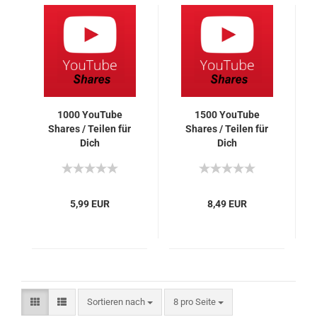
1000 You­Tube
1500 You­Tube
Shares / Tei­len für
Shares / Tei­len für
Dich
Dich
5,99 EUR
8,49 EUR
Sortieren nach
pro Seite
Sortieren nach
8 pro Seite