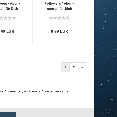
owers / Abon­
Fol­lowers / Abon­
ten für Dich
nen­ten für Dich
,49 EUR
8,99 EUR
1
2
»
ack Abonnenten, Audiomack Abonnenten kaufen