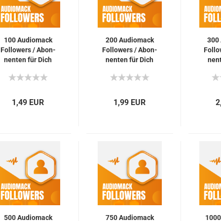
100 Au­dio­mack
200 Au­dio­mack
300 
Fol­lowers / Abon­
Fol­lowers / Abon­
Fol­l
nen­ten für Dich
nen­ten für Dich
nen­
1,49 EUR
1,99 EUR
2
500 Au­dio­mack
750 Au­dio­mack
1000