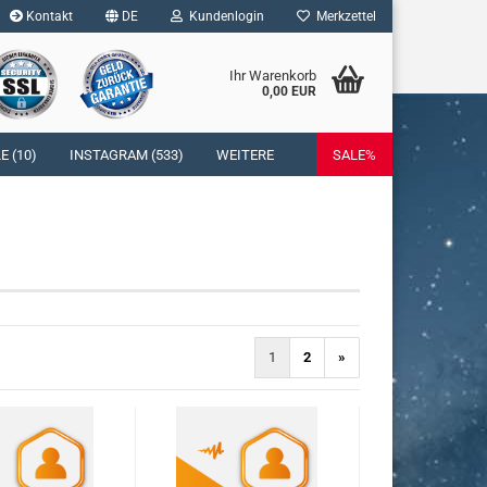
Kontakt
DE
Kundenlogin
Merkzettel
Ihr Warenkorb
0,00 EUR
l
 (10)
INSTAGRAM (533)
WEITERE
SALE%
wort
rstellen
rt vergessen?
1
2
»