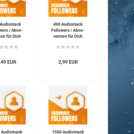
Au­dio­mack
400 Au­dio­mack
owers / Abon­
Fol­lowers / Abon­
ten für Dich
nen­ten für Dich
,49 EUR
2,99 EUR
 Au­dio­mack
1500 Au­dio­mack