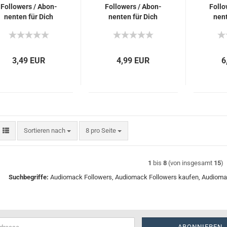
Fol­lowers / Abon­
Fol­lowers / Abon­
Fol­l
nen­ten für Dich
nen­ten für Dich
nen­
3,49 EUR
4,99 EUR
6
Sortieren nach
pro Seite
Sortieren nach
8 pro Seite
1
bis
8
(von insgesamt
15
)
Suchbegriffe:
Audiomack Followers, Audiomack Followers kaufen, Audiom