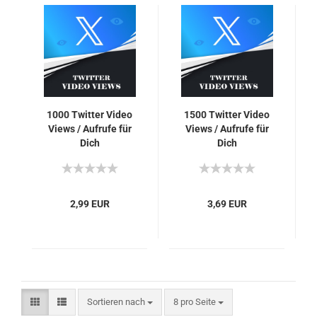
1000 Twit­ter Video
1500 Twit­ter Video
Views / Auf­ru­fe für
Views / Auf­ru­fe für
Dich
Dich
2,99 EUR
3,69 EUR
Sortieren nach
pro Seite
Sortieren nach
8 pro Seite