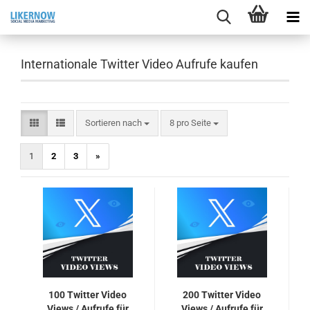
Internationale Twitter Video Aufrufe kaufen
Sortieren nach
pro Seite
Sortieren nach
8 pro Seite
1
2
3
»
100 Twit­ter Video
200 Twit­ter Video
Views / Auf­ru­fe für
Views / Auf­ru­fe für