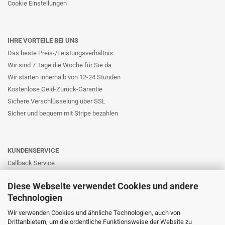
Cookie Einstellungen
IHRE VORTEILE BEI UNS
Das beste Preis-/Leistungsverhältnis
Wir sind 7 Tage die Woche für Sie da
Wir starten innerhalb von 12-24 Stunden
Kostenlose Geld-Zurück-Garantie
Sichere Verschlüsselung über SSL
Sicher und bequem mit Stripe bezahlen
KUNDENSERVICE
Callback Service
Online-Hilfe
Diese Webseite verwendet Cookies und andere
Kontaktformular
Technologien
E-Mail: info@likernow.de
Skype Live Support
Wir verwenden Cookies und ähnliche Technologien, auch von
Drittanbietern, um die ordentliche Funktionsweise der Website zu
Ihre Meinung und Ideen