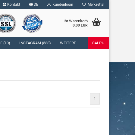
Kontakt
DE
Kundenlogin
Merkzettel
Ihr Warenkorb
0,00 EUR
l
 (10)
INSTAGRAM (533)
WEITERE
SALE%
wort
rstellen
rt vergessen?
1