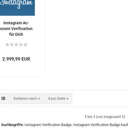
In­sta­gram Ac­
count Ve­ri­fi­ca­ti­on
für Dich
2.999,99 EUR
Sortieren nach
pro Seite
Sortieren nach
8 pro Seite
1
bis
1
(von insgesamt
1
)
Suchbegriffe:
Instagram Verification Badge, Instagram Verification Badge kau