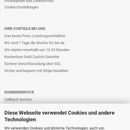
Privatsphäre und Datenschutz
Cookie Einstellungen
IHRE VORTEILE BEI UNS
Das beste Preis-/Leistungsverhältnis
Wir sind 7 Tage die Woche für Sie da
Wir starten innerhalb von 12-24 Stunden
Kostenlose Geld-Zurück-Garantie
Sichere Verschlüsselung über SSL
Sicher und bequem mit Stripe bezahlen
KUNDENSERVICE
Callback Service
Online-Hilfe
Diese Webseite verwendet Cookies und andere
Kontaktformular
Technologien
E-Mail: info@likernow.de
Skype Live Support
Wir verwenden Cookies und ähnliche Technologien, auch von