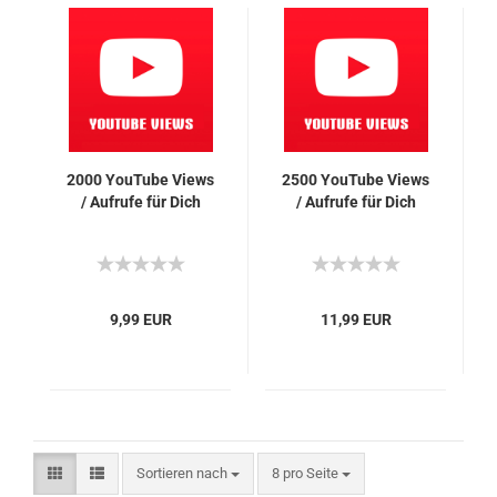
2000 You­Tube Views
2500 You­Tube Views
/ Auf­ru­fe für Dich
/ Auf­ru­fe für Dich
9,99 EUR
11,99 EUR
Sortieren nach
pro Seite
Sortieren nach
8 pro Seite