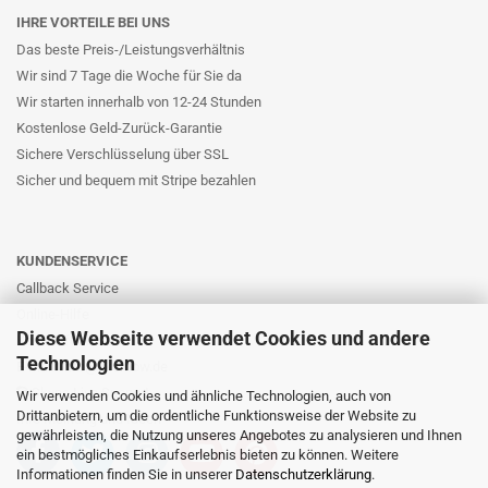
IHRE VORTEILE BEI UNS
Das beste Preis-/Leistungsverhältnis
Wir sind 7 Tage die Woche für Sie da
Wir starten innerhalb von 12-24 Stunden
Kostenlose Geld-Zurück-Garantie
Sichere Verschlüsselung über SSL
Sicher und bequem mit Stripe bezahlen
KUNDENSERVICE
Callback Service
Online-Hilfe
Diese Webseite verwendet Cookies und andere
Kontaktformular
Technologien
E-Mail: info@likernow.de
Skype Live Support
Wir verwenden Cookies und ähnliche Technologien, auch von
Drittanbietern, um die ordentliche Funktionsweise der Website zu
Ihre Meinung und Ideen
gewährleisten, die Nutzung unseres Angebotes zu analysieren und Ihnen
ein bestmögliches Einkaufserlebnis bieten zu können. Weitere
Informationen finden Sie in unserer
Datenschutzerklärung
.