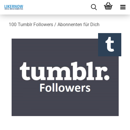
100 Tumb­lr Fol­lowers / Abon­nen­ten für Dich