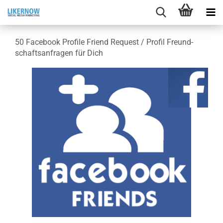
50 Face­book Pro­fi­le Friend Re­quest / Pro­fil Freund­
schafts­an­fra­gen für Dich