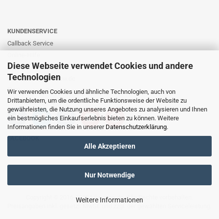
KUNDENSERVICE
Callback Service
Online-Hilfe
Diese Webseite verwendet Cookies und andere
Kontaktformular
Technologien
E-Mail: info@likernow.de
Skype Live Support
Wir verwenden Cookies und ähnliche Technologien, auch von
Drittanbietern, um die ordentliche Funktionsweise der Website zu
Ihre Meinung und Ideen
gewährleisten, die Nutzung unseres Angebotes zu analysieren und Ihnen
ein bestmögliches Einkaufserlebnis bieten zu können. Weitere
Informationen finden Sie in unserer
Datenschutzerklärung
.
FACEBOOK
Alle Akzeptieren
Nur Notwendige
Copyright © 2016-2025
Likernow.de
. Alle Rechte vorbehalten.
Weitere Informationen
Preisangaben inkl. gesetzl. MwSt. und zzgl. der gewählten
Serviceleistung
.