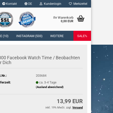
Kontakt
DE
Kundenlogin
Merkzettel
Ihr Warenkorb
0,00 EUR
l
 (10)
INSTAGRAM (533)
WEITERE
SALE%
wort
000 Face­book Watch Time / Be­ob­ach­ten
r Dich
rstellen
t.Nr.:
203684
rt vergessen?
eferzeit:
ca. 3-4 Tage
(Ausland abweichend)
13,99 EUR
inkl. 19% MwSt. zzgl.
Versand