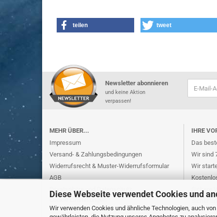
teilen
tweet
Newsletter abonnieren
und keine Aktion
verpassen!
MEHR ÜBER...
IHRE VO
Impressum
Das beste
Versand- & Zahlungsbedingungen
Wir sind 
Widerrufsrecht & Muster-Widerrufsformular
Wir start
AGB
Kostenlo
Privatsphäre und Datenschutz
Sichere 
Diese Webseite verwendet Cookies und an
Cookie Einstellungen
Sicher u
Wir verwenden Cookies und ähnliche Technologien, auch von D
gewährleisten, die Nutzung unseres Angebotes zu analysiere