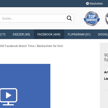
Neuheiten
Sprache auswählen
Suche...
E-Mai
Währung auswählen
(17)
DEEZER (45)
FACEBOOK (449)
FLIPAGRAM (31)
GOOGLE
Pass
000 Facebook Watch Time / Beobachten für Dich
Lieferland
9
fü
Konto e
Ar
Passwo
Li