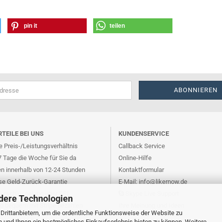
pin it
teilen
RTEILE BEI UNS
KUNDENSERVICE
 Preis-/Leistungsverhältnis
Callback Service
7 Tage die Woche für Sie da
Online-Hilfe
en innerhalb von 12-24 Stunden
Kontaktformular
se Geld-Zurück-Garantie
E-Mail: info@likernow.de
Verschlüsselung über SSL
Skype Live Support
dere Technologien
nd bequem mit Stripe bezahlen
Ihre Meinung und Ideen
rittanbietern, um die ordentliche Funktionsweise der Website zu
n und Ihnen ein bestmögliches Einkaufserlebnis bieten zu können. Weitere