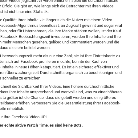
-Videos jeglicher Art veröffentlichen, spielt die durchschnittliche
Erfolg. Sie gibt an, wie lange sich die Betrachter mit Ihren Videos
 ist nicht nur eine Statistik.
e Qualität Ihrer Inhalte. Je länger sich die Nutzer mit einem Video
Facebook-Algorithmus beeinflusst, an Zugkraft gewinnt und sogar viral
n, oder für Unternehmen, die ihre Marke stärken wollen, ist der Kauf
Facebook-Beobachtungszeit investieren, werden Ihre Inhalte und Ihre
 von mehr Menschen gesehen, geliked und kommentiert werden und die
dass sie sehr beliebt werden.
rwachungszeit mehr als nur eine Zahl; sie ist Ihre Eintrittskarte zu
der sich auf Facebook profilieren möchte, könnte der Kauf von
nhalte in neue Höhen katapultiert. Es ist ein sicherer, effektiver und
eren Überwachungszeit-Durchschnitts organisch zu beschleunigen und
e schneller zu erreichen.
ell die Sichtbarkeit Ihrer Videos. Eine höhere durchschnittliche
dass Ihre Inhalte ansprechend und wertvoll sind, was zu einer höheren
esto größer ist die Chance, dass sie geteilt werden und ein größeres
weildauer erhöhen, verbessern Sie die Gesamtleistung Ihrer Facebook-
eite erheblich.
ur Ihre Facebook Video-URL.
er echte aktive Watch Time, es sind keine Bots.