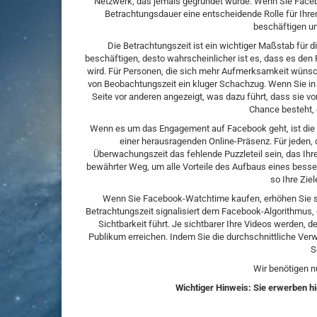
Netzwerk, das jemals gegründet wurde. Wenn Sie Facebook
Betrachtungsdauer eine entscheidende Rolle für Ihren 
beschäftigen und
Die Betrachtungszeit ist ein wichtiger Maßstab für di
beschäftigen, desto wahrscheinlicher ist es, dass es den 
wird. Für Personen, die sich mehr Aufmerksamkeit wünsche
von Beobachtungszeit ein kluger Schachzug. Wenn Sie in 
Seite vor anderen angezeigt, was dazu führt, dass sie
Chance besteht, 
Wenn es um das Engagement auf Facebook geht, ist die Übe
einer herausragenden Online-Präsenz. Für jeden, 
Überwachungszeit das fehlende Puzzleteil sein, das Ihre I
bewährter Weg, um alle Vorteile des Aufbaus eines bess
so Ihre Ziel
Wenn Sie Facebook-Watchtime kaufen, erhöhen Sie schn
Betrachtungszeit signalisiert dem Facebook-Algorithmus, 
Sichtbarkeit führt. Je sichtbarer Ihre Videos werden, d
Publikum erreichen. Indem Sie die durchschnittliche Ver
S
Wir benötigen n
Wichtiger Hinweis: Sie erwerben hi