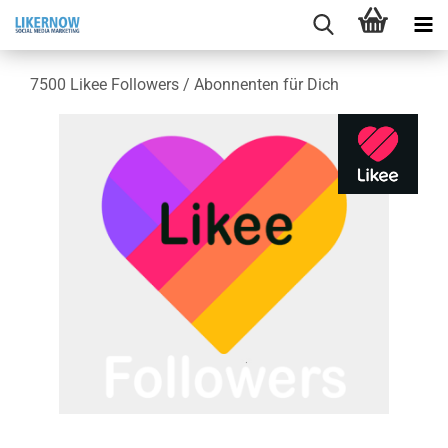
7500 Likee Fol­lowers / Abon­nen­ten für Dich