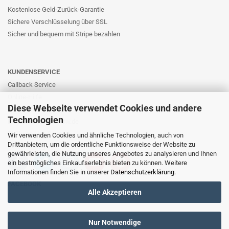
Kostenlose Geld-Zurück-Garantie
Sichere Verschlüsselung über SSL
Sicher und bequem mit Stripe bezahlen
KUNDENSERVICE
Callback Service
Online-Hilfe
Diese Webseite verwendet Cookies und andere
Kontaktformular
Technologien
E-Mail: info@likernow.de
Skype Live Support
Wir verwenden Cookies und ähnliche Technologien, auch von
Drittanbietern, um die ordentliche Funktionsweise der Website zu
Ihre Meinung und Ideen
gewährleisten, die Nutzung unseres Angebotes zu analysieren und Ihnen
ein bestmögliches Einkaufserlebnis bieten zu können. Weitere
Informationen finden Sie in unserer
Datenschutzerklärung
.
FACEBOOK
Alle Akzeptieren
Nur Notwendige