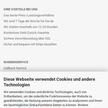
IHRE VORTEILE BEI UNS
Das beste Preis-/Leistungsverhältnis
Wir sind 7 Tage die Woche für Sie da
Wir starten innerhalb von 12-24 Stunden
Kostenlose Geld-Zurück-Garantie
Sichere Verschlüsselung über SSL
Sicher und bequem mit Stripe bezahlen
KUNDENSERVICE
Callback Service
Online-Hilfe
Diese Webseite verwendet Cookies und andere
Kontaktformular
Technologien
E-Mail: info@likernow.de
Skype Live Support
Wir verwenden Cookies und ähnliche Technologien, auch von
Drittanbietern, um die ordentliche Funktionsweise der Website zu
Ihre Meinung und Ideen
gewährleisten, die Nutzung unseres Angebotes zu analysieren und Ihnen
ein bestmögliches Einkaufserlebnis bieten zu können. Weitere