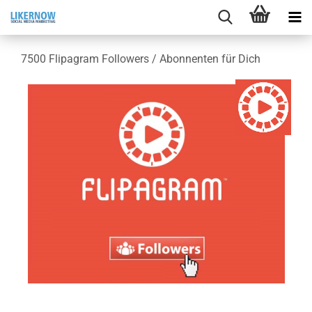
7500 Fli­pa­gram Fol­lowers / Abon­nen­ten für Dich