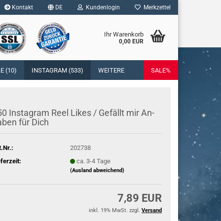
Kontakt
DE
Kundenlogin
Merkzettel
Ihr Warenkorb
0,00 EUR
l
 (10)
INSTAGRAM (533)
WEITERE
SALE%
wort
0 In­sta­gram Reel Likes / Ge­fällt mir An­
­ben für Dich
rstellen
t.Nr.:
202738
rt vergessen?
eferzeit:
ca. 3-4 Tage
(Ausland abweichend)
7,89 EUR
inkl. 19% MwSt. zzgl.
Versand