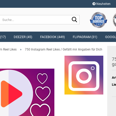
Neuheiten
Sprache auswählen
Suche...
E-Mai
Währung auswählen
(17)
DEEZER (45)
FACEBOOK (449)
FLIPAGRAM (31)
GOOGLE
Pass
»
m Reel Likes
750 Instagram Reel Likes / Gefällt mir Angaben für Dich
Lieferland
75
ga
Konto e
Ar
Passwo
Li