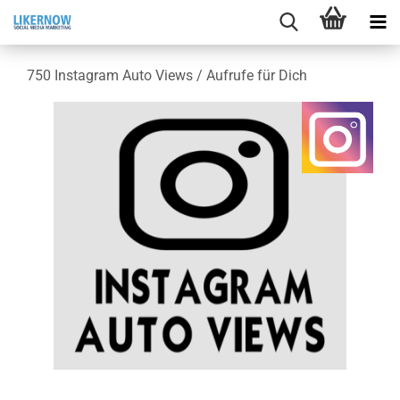
750 In­sta­gram Auto Views / Auf­ru­fe für Dich