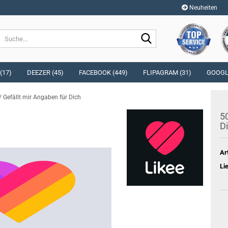
Neuheiten
Sprache auswählen
Suche...
E-Mai
Währung auswählen
(17)
DEEZER (45)
FACEBOOK (449)
FLIPAGRAM (31)
GOOGLE
Pass
/ Gefällt mir Angaben für Dich
Lieferland
50
D
Konto e
Ar
Passwo
Li