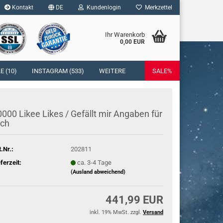
Kontakt
DE
Kundenlogin
Merkzettel
Ihr Warenkorb
0,00 EUR
l
 (10)
INSTAGRAM (533)
WEITERE
SALE%
wort
000 Likee Likes / Ge­fällt mir An­ga­ben für
ich
rstellen
t.Nr.:
202811
rt vergessen?
eferzeit:
ca. 3-4 Tage
(Ausland abweichend)
441,99 EUR
inkl. 19% MwSt. zzgl.
Versand