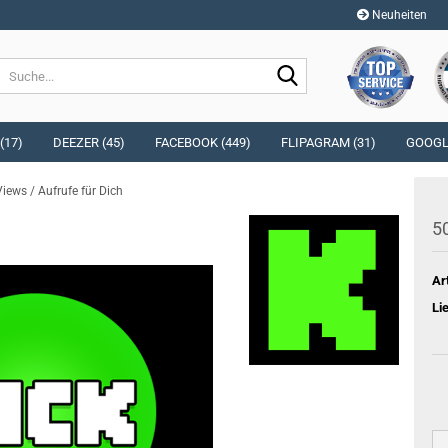
Neuheiten
Sprache auswählen
Suche...
E-Mai
Währung auswählen
(17)
DEEZER (45)
FACEBOOK (449)
FLIPAGRAM (31)
GOOGLE
Pass
Views / Aufrufe für Dich
Lieferland
50
Ar
Konto e
Li
Passwo