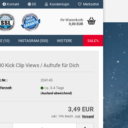
Kontakt
DE
Kundenlogin
Merkzettel
Ihr Warenkorb
0,00 EUR
l
 (10)
INSTAGRAM (533)
WEITERE
SALE%
wort
0 Kick Clip Views / Auf­ru­fe für Dich
t.Nr.:
204145
rstellen
eferzeit:
ca. 3-4 Tage
rt vergessen?
(Ausland abweichend)
3,49 EUR
inkl. 19% MwSt. zzgl.
Versand