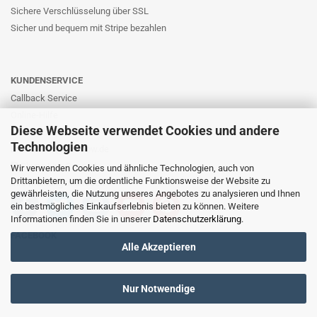
Sichere Verschlüsselung über SSL
Sicher und bequem mit Stripe bezahlen
KUNDENSERVICE
Callback Service
Online-Hilfe
Diese Webseite verwendet Cookies und andere
Kontaktformular
Technologien
E-Mail: info@likernow.de
Skype Live Support
Wir verwenden Cookies und ähnliche Technologien, auch von
Drittanbietern, um die ordentliche Funktionsweise der Website zu
Ihre Meinung und Ideen
gewährleisten, die Nutzung unseres Angebotes zu analysieren und Ihnen
ein bestmögliches Einkaufserlebnis bieten zu können. Weitere
Informationen finden Sie in unserer
Datenschutzerklärung
.
FACEBOOK
Alle Akzeptieren
Nur Notwendige