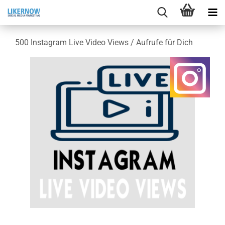
500 In­sta­gram Live Video Views / Auf­ru­fe für Dich