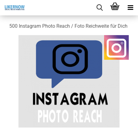
500 In­sta­gram Photo Reach / Foto Reich­wei­te für Dich