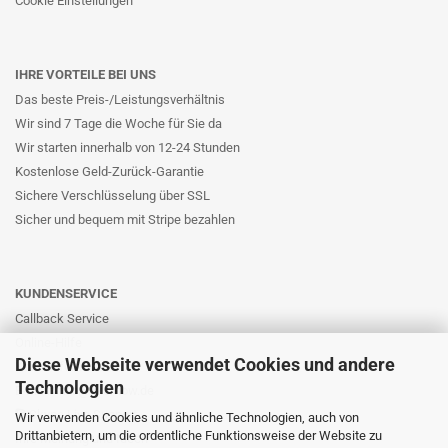
Cookie Einstellungen
IHRE VORTEILE BEI UNS
Das beste Preis-/Leistungsverhältnis
Wir sind 7 Tage die Woche für Sie da
Wir starten innerhalb von 12-24 Stunden
Kostenlose Geld-Zurück-Garantie
Sichere Verschlüsselung über SSL
Sicher und bequem mit Stripe bezahlen
KUNDENSERVICE
Callback Service
Online-Hilfe
Diese Webseite verwendet Cookies und andere
Kontaktformular
Technologien
E-Mail: info@likernow.de
Skype Live Support
Wir verwenden Cookies und ähnliche Technologien, auch von
Drittanbietern, um die ordentliche Funktionsweise der Website zu
Ihre Meinung und Ideen