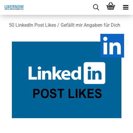
50 Lin­ke­dIn Post Likes / Ge­fällt mir An­ga­ben für Dich