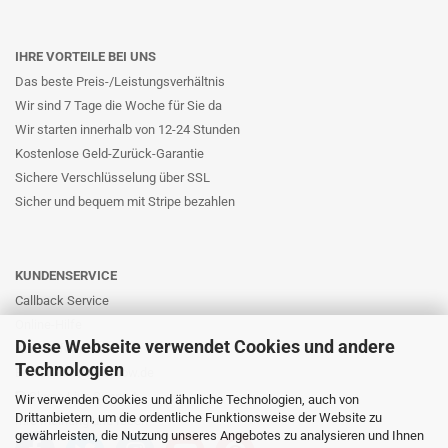
IHRE VORTEILE BEI UNS
Das beste Preis-/Leistungsverhältnis
Wir sind 7 Tage die Woche für Sie da
Wir starten innerhalb von 12-24 Stunden
Kostenlose Geld-Zurück-Garantie
Sichere Verschlüsselung über SSL
Sicher und bequem mit Stripe bezahlen
KUNDENSERVICE
Callback Service
Online-Hilfe
Diese Webseite verwendet Cookies und andere
Kontaktformular
Technologien
E-Mail: info@likernow.de
Skype Live Support
Wir verwenden Cookies und ähnliche Technologien, auch von
Drittanbietern, um die ordentliche Funktionsweise der Website zu
Ihre Meinung und Ideen
gewährleisten, die Nutzung unseres Angebotes zu analysieren und Ihnen