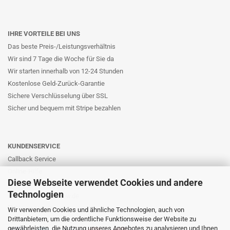
IHRE VORTEILE BEI UNS
Das beste Preis-/Leistungsverhältnis
Wir sind 7 Tage die Woche für Sie da
Wir starten innerhalb von 12-24 Stunden
Kostenlose Geld-Zurück-Garantie
Sichere Verschlüsselung über SSL
Sicher und bequem mit Stripe bezahlen
KUNDENSERVICE
Callback Service
Online-Hilfe
Diese Webseite verwendet Cookies und andere
Kontaktformular
Technologien
E-Mail: info@likernow.de
Skype Live Support
Wir verwenden Cookies und ähnliche Technologien, auch von
Drittanbietern, um die ordentliche Funktionsweise der Website zu
Ihre Meinung und Ideen
gewährleisten, die Nutzung unseres Angebotes zu analysieren und Ihnen