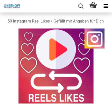
50 In­sta­gram Reel Likes / Ge­fällt mir An­ga­ben für Dich