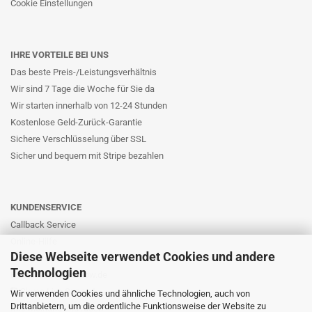
Cookie Einstellungen
IHRE VORTEILE BEI UNS
Das beste Preis-/Leistungsverhältnis
Wir sind 7 Tage die Woche für Sie da
Wir starten innerhalb von 12-24 Stunden
Kostenlose Geld-Zurück-Garantie
Sichere Verschlüsselung über SSL
Sicher und bequem mit Stripe bezahlen
KUNDENSERVICE
Callback Service
Online-Hilfe
Diese Webseite verwendet Cookies und andere
Kontaktformular
Technologien
E-Mail: info@likernow.de
Skype Live Support
Wir verwenden Cookies und ähnliche Technologien, auch von
Drittanbietern, um die ordentliche Funktionsweise der Website zu
Ihre Meinung und Ideen