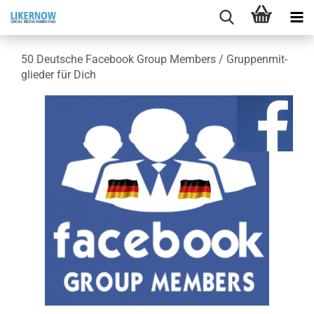
50 Deut­sche Face­book Group Mem­bers / Grup­pen­mit­
glie­der für Dich