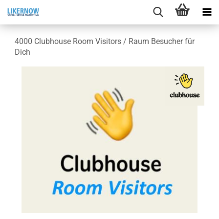
4000 Club­house Room Vi­si­tors / Raum Be­su­cher für
Dich