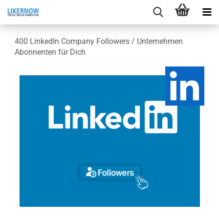
400 Lin­ke­dIn Com­pa­ny Fol­lowers / Un­ter­neh­men
Abon­nen­ten für Dich