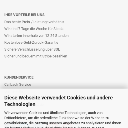
IHRE VORTEILE BEI UNS
Das beste Preis-/Leistungsverhältnis
Wir sind 7 Tage die Woche für Sie da
Wir starten innerhalb von 12-24 Stunden
Kostenlose Geld-Zurück-Garantie
Sichere Verschlüsselung über SSL
Sicher und bequem mit Stripe bezahlen
KUNDENSERVICE
Callback Service
Online-Hilfe
Diese Webseite verwendet Cookies und andere
Kontaktformular
Technologien
E-Mail: info@likernow.de
Skype Live Support
Wir verwenden Cookies und ähnliche Technologien, auch von
Drittanbietern, um die ordentliche Funktionsweise der Website zu
Ihre Meinung und Ideen
gewährleisten, die Nutzung unseres Angebotes zu analysieren und Ihnen