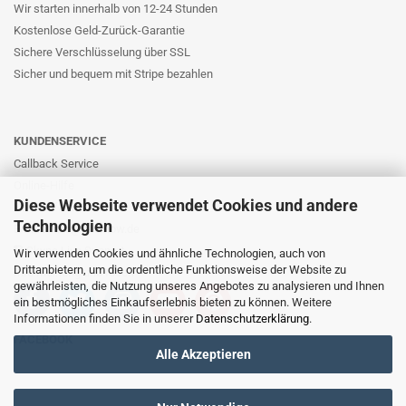
Wir starten innerhalb von 12-24 Stunden
Kostenlose Geld-Zurück-Garantie
Sichere Verschlüsselung über SSL
Sicher und bequem mit Stripe bezahlen
KUNDENSERVICE
Callback Service
Online-Hilfe
Diese Webseite verwendet Cookies und andere
Kontaktformular
Technologien
E-Mail: info@likernow.de
Skype Live Support
Wir verwenden Cookies und ähnliche Technologien, auch von
Drittanbietern, um die ordentliche Funktionsweise der Website zu
Ihre Meinung und Ideen
gewährleisten, die Nutzung unseres Angebotes zu analysieren und Ihnen
ein bestmögliches Einkaufserlebnis bieten zu können. Weitere
Informationen finden Sie in unserer
Datenschutzerklärung
.
FACEBOOK
Alle Akzeptieren