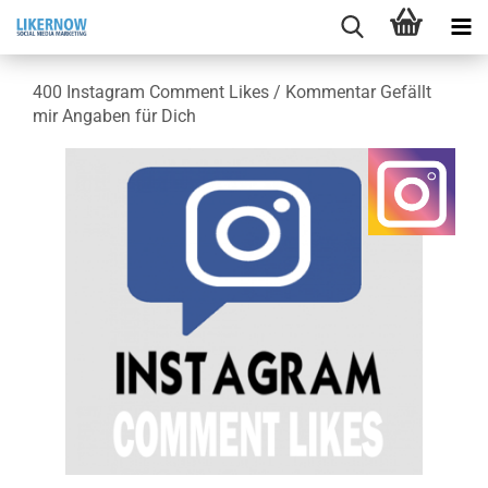
400 In­sta­gram Com­ment Likes / Kom­men­tar Ge­fällt
mir An­ga­ben für Dich