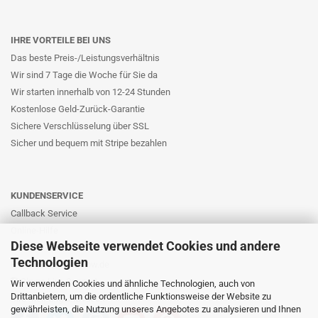
IHRE VORTEILE BEI UNS
Das beste Preis-/Leistungsverhältnis
Wir sind 7 Tage die Woche für Sie da
Wir starten innerhalb von 12-24 Stunden
Kostenlose Geld-Zurück-Garantie
Sichere Verschlüsselung über SSL
Sicher und bequem mit Stripe bezahlen
KUNDENSERVICE
Callback Service
Online-Hilfe
Diese Webseite verwendet Cookies und andere
Kontaktformular
Technologien
E-Mail: info@likernow.de
Skype Live Support
Wir verwenden Cookies und ähnliche Technologien, auch von
Drittanbietern, um die ordentliche Funktionsweise der Website zu
Ihre Meinung und Ideen
gewährleisten, die Nutzung unseres Angebotes zu analysieren und Ihnen