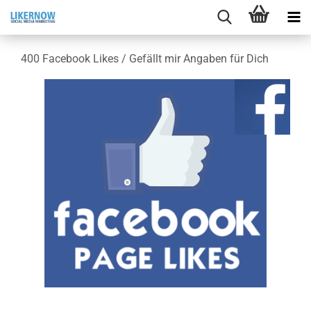
400 Face­book Likes / Ge­fällt mir An­ga­ben für Dich