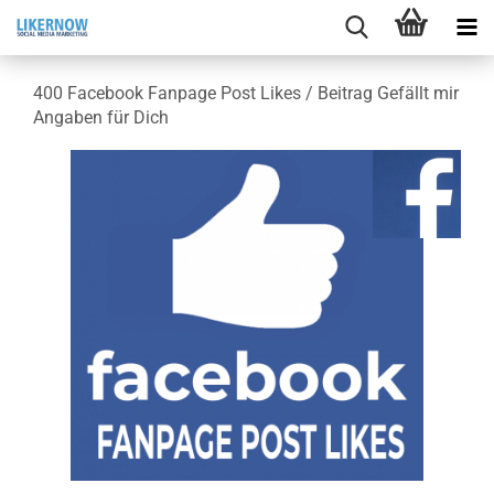
400 Face­book Fan­page Post Likes / Bei­trag Ge­fällt mir
An­ga­ben für Dich