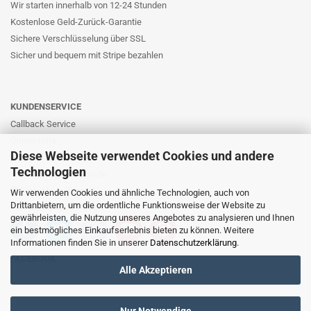
Wir starten innerhalb von 12-24 Stunden
Kostenlose Geld-Zurück-Garantie
Sichere Verschlüsselung über SSL
Sicher und bequem mit Stripe bezahlen
KUNDENSERVICE
Callback Service
Online-Hilfe
Diese Webseite verwendet Cookies und andere
Kontaktformular
Technologien
E-Mail: info@likernow.de
Skype Live Support
Wir verwenden Cookies und ähnliche Technologien, auch von
Drittanbietern, um die ordentliche Funktionsweise der Website zu
Ihre Meinung und Ideen
gewährleisten, die Nutzung unseres Angebotes zu analysieren und Ihnen
ein bestmögliches Einkaufserlebnis bieten zu können. Weitere
Informationen finden Sie in unserer
Datenschutzerklärung
.
FACEBOOK
Alle Akzeptieren