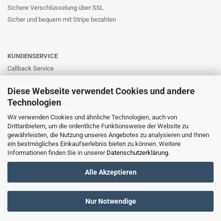
Sichere Verschlüsselung über SSL
Sicher und bequem mit Stripe bezahlen
KUNDENSERVICE
Callback Service
Online-Hilfe
Diese Webseite verwendet Cookies und andere
Kontaktformular
Technologien
E-Mail: info@likernow.de
Skype Live Support
Wir verwenden Cookies und ähnliche Technologien, auch von
Drittanbietern, um die ordentliche Funktionsweise der Website zu
Ihre Meinung und Ideen
gewährleisten, die Nutzung unseres Angebotes zu analysieren und Ihnen
ein bestmögliches Einkaufserlebnis bieten zu können. Weitere
Informationen finden Sie in unserer
Datenschutzerklärung
.
FACEBOOK
Alle Akzeptieren
Nur Notwendige