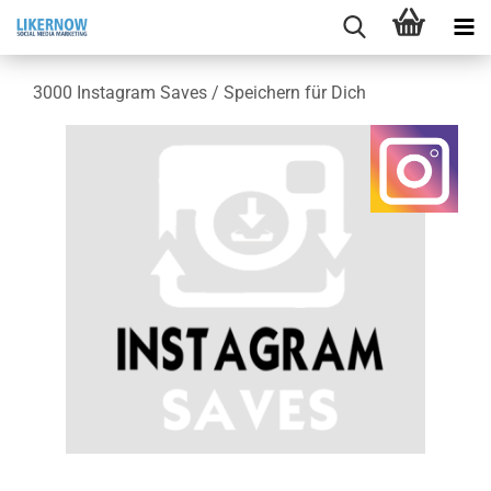
3000 In­sta­gram Saves / Spei­chern für Dich