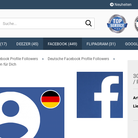
Neuheiten
Sprache auswählen
Suche...
E-Mai
Währung auswählen
(17)
DEEZER (45)
FACEBOOK (449)
FLIPAGRAM (31)
GOOGLE
Pass
»
»
book Profile Followers
Deutsche Facebook Profile Followers
Lieferland
n für Dich
30
/ 
Konto e
Ar
Passwo
Li