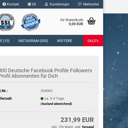
Kontakt
DE
Kundenlogin
Merkzettel
Ihr Warenkorb
0,00 EUR
l
 (10)
INSTAGRAM (533)
WEITERE
SALE%
wort
00 Deut­sche Face­book Pro­fi­le Fol­lowers
Pro­fil Abon­nen­ten für Dich
rstellen
t.Nr.:
204062
rt vergessen?
eferzeit:
ca. 3-4 Tage
(Ausland abweichend)
231,99 EUR
inkl. 19% MwSt. zzgl.
Versand