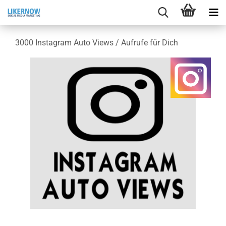
3000 In­sta­gram Auto Views / Auf­ru­fe für Dich