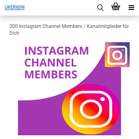
300 In­sta­gram Chan­nel Mem­bers / Ka­nal­mit­glie­der für
Dich