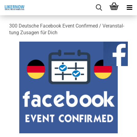
300 Deut­sche Face­book Event Con­fir­med / Ver­an­stal­
tung Zu­sa­gen für Dich