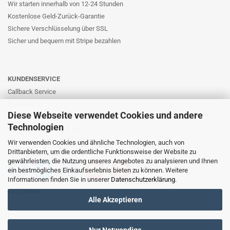
Wir starten innerhalb von 12-24 Stunden
Kostenlose Geld-Zurück-Garantie
Sichere Verschlüsselung über SSL
Sicher und bequem mit Stripe bezahlen
KUNDENSERVICE
Callback Service
Online-Hilfe
Diese Webseite verwendet Cookies und andere
Kontaktformular
Technologien
E-Mail: info@likernow.de
Skype Live Support
Wir verwenden Cookies und ähnliche Technologien, auch von
Drittanbietern, um die ordentliche Funktionsweise der Website zu
Ihre Meinung und Ideen
gewährleisten, die Nutzung unseres Angebotes zu analysieren und Ihnen
ein bestmögliches Einkaufserlebnis bieten zu können. Weitere
Informationen finden Sie in unserer
Datenschutzerklärung
.
FACEBOOK
Alle Akzeptieren