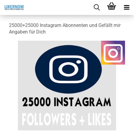
25000+25000 In­sta­gram Abon­nen­ten und Ge­fällt mir
An­ga­ben für Dich