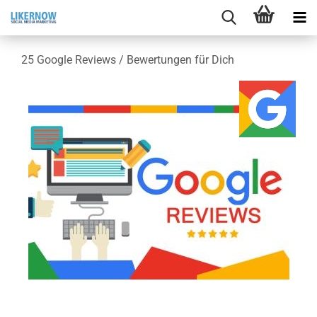
25 Goog­le Re­views / Be­wer­tun­gen für Dich