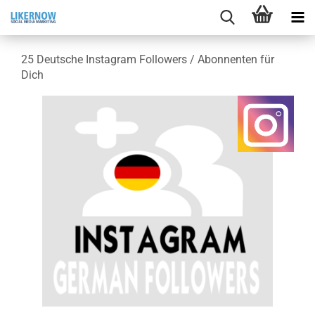
25 Deut­sche In­sta­gram Fol­lowers / Abon­nen­ten für
Dich