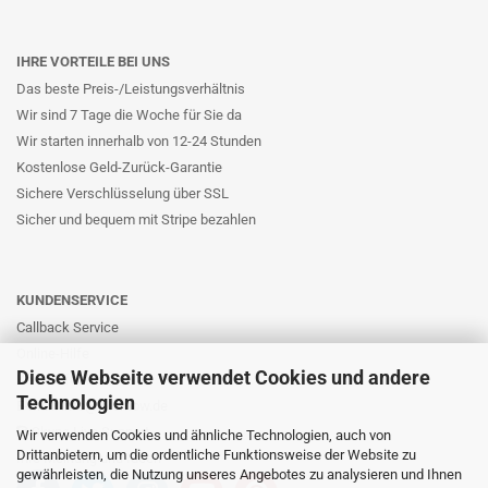
IHRE VORTEILE BEI UNS
Das beste Preis-/Leistungsverhältnis
Wir sind 7 Tage die Woche für Sie da
Wir starten innerhalb von 12-24 Stunden
Kostenlose Geld-Zurück-Garantie
Sichere Verschlüsselung über SSL
Sicher und bequem mit Stripe bezahlen
KUNDENSERVICE
Callback Service
Online-Hilfe
Diese Webseite verwendet Cookies und andere
Kontaktformular
Technologien
E-Mail: info@likernow.de
Skype Live Support
Wir verwenden Cookies und ähnliche Technologien, auch von
Drittanbietern, um die ordentliche Funktionsweise der Website zu
Ihre Meinung und Ideen
gewährleisten, die Nutzung unseres Angebotes zu analysieren und Ihnen