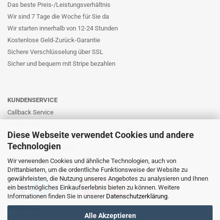
Das beste Preis-/Leistungsverhältnis
Wir sind 7 Tage die Woche für Sie da
Wir starten innerhalb von 12-24 Stunden
Kostenlose Geld-Zurück-Garantie
Sichere Verschlüsselung über SSL
Sicher und bequem mit Stripe bezahlen
KUNDENSERVICE
Callback Service
Online-Hilfe
Diese Webseite verwendet Cookies und andere
Kontaktformular
Technologien
E-Mail: info@likernow.de
Skype Live Support
Wir verwenden Cookies und ähnliche Technologien, auch von
Drittanbietern, um die ordentliche Funktionsweise der Website zu
Ihre Meinung und Ideen
gewährleisten, die Nutzung unseres Angebotes zu analysieren und Ihnen
ein bestmögliches Einkaufserlebnis bieten zu können. Weitere
Informationen finden Sie in unserer
Datenschutzerklärung
.
FACEBOOK
Alle Akzeptieren