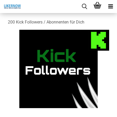
200 Kick Fol­lowers / Abon­nen­ten für Dich