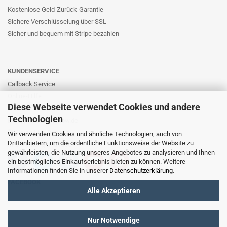
Kostenlose Geld-Zurück-Garantie
Sichere Verschlüsselung über SSL
Sicher und bequem mit Stripe bezahlen
KUNDENSERVICE
Callback Service
Online-Hilfe
Diese Webseite verwendet Cookies und andere
Kontaktformular
Technologien
E-Mail: info@likernow.de
Skype Live Support
Wir verwenden Cookies und ähnliche Technologien, auch von
Drittanbietern, um die ordentliche Funktionsweise der Website zu
Ihre Meinung und Ideen
gewährleisten, die Nutzung unseres Angebotes zu analysieren und Ihnen
ein bestmögliches Einkaufserlebnis bieten zu können. Weitere
Informationen finden Sie in unserer
Datenschutzerklärung
.
FACEBOOK
Alle Akzeptieren
Nur Notwendige