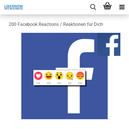
200 Face­book Re­ac­tions / Re­ak­tio­nen für Dich