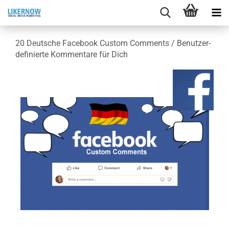
20 Deut­sche Face­book Cus­tom Com­ments / Be­nut­zer­
de­fi­nier­te Kom­men­ta­re für Dich