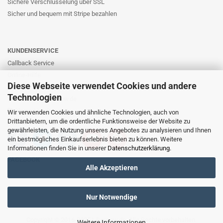
Sichere Verschlüsselung über SSL
Sicher und bequem mit Stripe bezahlen
KUNDENSERVICE
Callback Service
Online-Hilfe
Diese Webseite verwendet Cookies und andere
Kontaktformular
Technologien
E-Mail: info@likernow.de
Skype Live Support
Wir verwenden Cookies und ähnliche Technologien, auch von
Drittanbietern, um die ordentliche Funktionsweise der Website zu
Ihre Meinung und Ideen
gewährleisten, die Nutzung unseres Angebotes zu analysieren und Ihnen
ein bestmögliches Einkaufserlebnis bieten zu können. Weitere
Informationen finden Sie in unserer
Datenschutzerklärung
.
FACEBOOK
Alle Akzeptieren
Nur Notwendige
Copyright © 2016-2025
Likernow.de
. Alle Rechte vorbehalten.
Weitere Informationen