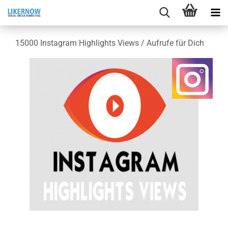
15000 In­sta­gram High­lights Views / Auf­ru­fe für Dich