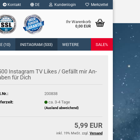
Kontakt
DE
Kundenlogin
Merkzettel
Ihr Warenkorb
0,00 EUR
l
 (10)
INSTAGRAM (533)
WEITERE
SALE%
wort
00 In­sta­gram TV Likes / Ge­fällt mir An­
­ben für Dich
rstellen
t.Nr.:
200838
rt vergessen?
eferzeit:
ca. 3-4 Tage
(Ausland abweichend)
5,99 EUR
inkl. 19% MwSt. zzgl.
Versand