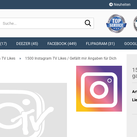
Neuheiten
Sprache auswählen
Suche...
E-Mai
Währung auswählen
(17)
DEEZER (45)
FACEBOOK (449)
FLIPAGRAM (31)
GOOGLE
Pass
»
 TV Likes
1500 Instagram TV Likes / Gefällt mir Angaben für Dich
Lieferland
15
ga
Konto e
Ar
Passwo
Li